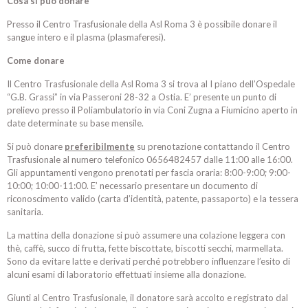
Cosa si può donare
Presso il Centro Trasfusionale della Asl Roma 3 è possibile donare il
sangue intero e il plasma (plasmaferesi).
Come donare
Il Centro Trasfusionale della Asl Roma 3 si trova al I piano dell’Ospedale
“G.B. Grassi” in via Passeroni 28-32 a Ostia. E’ presente un punto di
prelievo presso il Poliambulatorio in via Coni Zugna a Fiumicino aperto in
date determinate su base mensile.
Si può donare
preferibilmente
su prenotazione contattando il Centro
Trasfusionale al numero telefonico 0656482457 dalle 11:00 alle 16:00.
Gli appuntamenti vengono prenotati per fascia oraria: 8:00-9:00; 9:00-
10:00; 10:00-11:00. E’ necessario presentare un documento di
riconoscimento valido (carta d’identità, patente, passaporto) e la tessera
sanitaria.
La mattina della donazione si può assumere una colazione leggera con
thè, caffè, succo di frutta, fette biscottate, biscotti secchi, marmellata.
Sono da evitare latte e derivati perché potrebbero influenzare l’esito di
alcuni esami di laboratorio effettuati insieme alla donazione.
Giunti al Centro Trasfusionale, il donatore sarà accolto e registrato dal