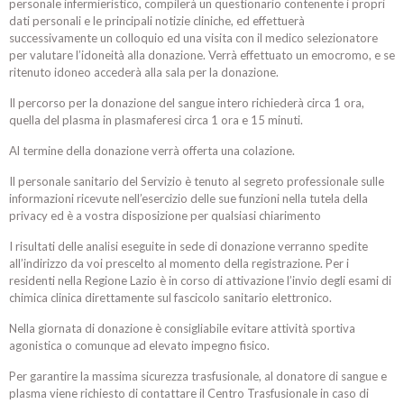
personale infermieristico, compilerà un questionario contenente i propri
dati personali e le principali notizie cliniche, ed effettuerà
successivamente un colloquio ed una visita con il medico selezionatore
per valutare l’idoneità alla donazione. Verrà effettuato un emocromo, e se
ritenuto idoneo accederà alla sala per la donazione.
Il percorso per la donazione del sangue intero richiederà circa 1 ora,
quella del plasma in plasmaferesi circa 1 ora e 15 minuti.
Al termine della donazione verrà offerta una colazione.
Il personale sanitario del Servizio è tenuto al segreto professionale sulle
informazioni ricevute nell’esercizio delle sue funzioni nella tutela della
privacy ed è a vostra disposizione per qualsiasi chiarimento
I risultati delle analisi eseguite in sede di donazione verranno spedite
all’indirizzo da voi prescelto al momento della registrazione. Per i
residenti nella Regione Lazio è in corso di attivazione l’invio degli esami di
chimica clinica direttamente sul fascicolo sanitario elettronico.
Nella giornata di donazione è consigliabile evitare attività sportiva
agonistica o comunque ad elevato impegno fisico.
Per garantire la massima sicurezza trasfusionale, al donatore di sangue e
plasma viene richiesto di contattare il Centro Trasfusionale in caso di