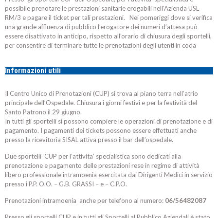
possibile prenotare le prestazioni sanitarie erogabili nell’Azienda USL
RM/3 e pagare il ticket per tali prestazioni. Nei pomeriggi dove si verifica
una grande affluenza di pubblico l’erogatore dei numeri d’attesa può
essere disattivato in anticipo, rispetto all’orario di chiusura degli sportelli,
per consentire di terminare tutte le prenotazioni degli utenti in coda
Informazioni utili
Il Centro Unico di Prenotazioni (CUP) si trova al piano terra nell’atrio
principale dell’Ospedale. Chiusura i giorni festivi e per la festività del
Santo Patrono il 29 giugno.
In tutti gli sportelli si possono compiere le operazioni di prenotazione e di
pagamento. I pagamenti dei tickets possono essere effettuati anche
presso la ricevitoria SISAL attiva presso il bar dell’ospedale.
Due sportelli CUP per l’attivita’ specialistica sono dedicati alla
prenotazione e pagamento delle prestazioni rese in regime di attività
libero professionale intramoenia esercitata dai Dirigenti Medici in servizio
presso i P.P. O.O. – G.B. GRASSI – e – C.P.O.
Prenotazioni intramoenia anche per telefono al numero:
06/56482087
Presso gli sportelli CUP e in tutti gli Sportelli al Pubblico Aziendali è stato