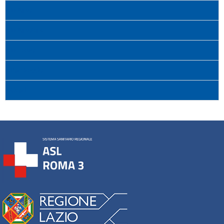
In Auto
In Autobus
In Treno
Parcheggio
Orari