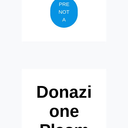
PRE
NOT
A
Donazi
one