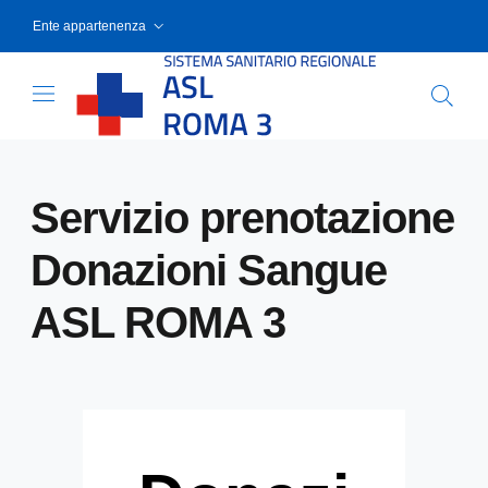
Skip
Ente appartenenza
to
content
Mostra
Servizio prenotazione
Donazioni Sangue
ASL ROMA 3